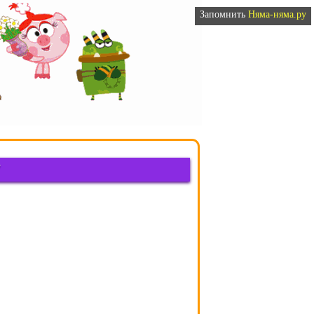
Запомнить
Няма-няма.ру
"