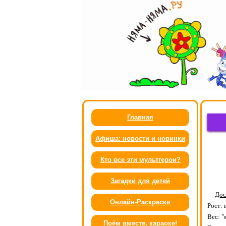
Главная
Афиша: новости и новинки
Кто все эти мультгерои?
Загадки для детей
Дос
Онлайн-Раскраски
Рост: 
Вес: "
Поём вместе, караоке!