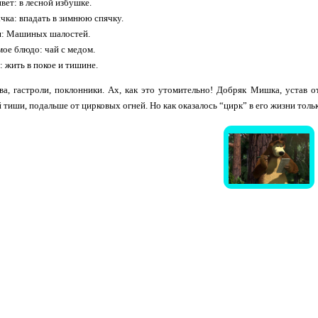
вет: в лесной избушке.
чка: впадать в зимнюю спячку.
я: Машиных шалостей.
ое блюдо: чай с медом.
 жить в покое и тишине.
ва, гастроли, поклонники. Ах, как это утомительно! Добряк Мишка, устав о
 тиши, подальше от цирковых огней. Но как оказалось “цирк” в его жизни тольк