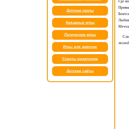
Где жи
Привы
Детские пазлы
Боитс
Любим
Аркадные игры
Мечта:
Логические игры
Сла
лесной
Игры для девочек
Советы родителям
Детские сайты